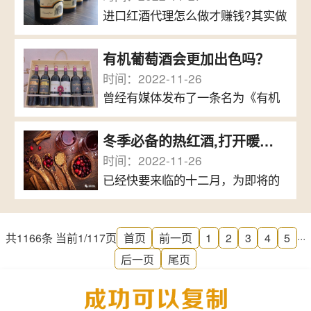
者为你的酒说一句好话，推荐一
要求越来越高。同样...
进口红酒代理怎么做才赚钱?其实做
下，也许销量就不是问题了。而这
任何生意都是有赚有赔的，而且每
“一句话”，其实就是“口碑营销”。为
个行业都有适合做的人，也有不适
什么要选择口碑营销?请看下面数
有机葡萄酒会更加出色吗？
合的人。能不能做好进口红酒代理
据：►92%的消费者更相信朋友或
时间：2022-11-26
不是看你懂不懂红酒，主要看你有
者家人的推荐...
曾经有媒体发布了一条名为《有机
没有红酒的销售渠道。不管开不开
葡萄酒品质更佳》的新闻，其结论
店面，进口红酒代理商有渠道才是
源自于加州大学研究小组的一个报
硬道理。那么做好进口红酒代理需
冬季必备的热红酒,打开暖冬模式
告。科学家们综合了1998至2009
要什么条件?进口红酒代理如何做
时间：2022-11-26
这12年间共74148款加州葡萄酒在
呢?一、必须有销售渠道...
已经快要来临的十二月，为即将的
Wine Advocate、Wine Spectator
寒冬发布了降温施令，何不在家自
和Wine Enthusiast上的评分，发现
制一杯热红酒，打开暖冬模式的按
使用有机葡萄酿造的葡萄酒平均得
钮?在欧洲，热闹的圣诞集市中，几
分比普通葡萄酒要高出4.1。再来看
共1166条 当前1/117页
首页
前一页
1
2
3
4
5
···
乎人手一杯氤氲馥郁的热红酒。热
看另一个例子，波尔多的...
后一页
尾页
情而温暖的香料气息和酸酸甜甜的
果味，喝上一杯，全身都暖暖的。
就像《酒途的告白》里写的：“每到