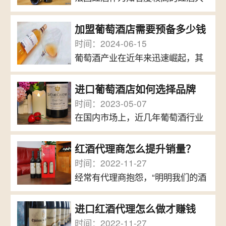
受欢迎。红酒加盟生意也因此成为
国，在全球范围内备受认可。随着
了一个备受关注的行业。那么，投
人们对健康生活的追求和饮食文化
资红酒加盟生意如何才能赚到钱呢?
加盟葡萄酒店需要预备多少钱
的逐渐升级，法国红酒的消费市场
1、红酒拥有广泛的消费群体近年
时间：2024-06-15
也越来越受到欢迎。如果您准备开
来，红酒文化逐渐普及...
葡萄酒产业在近年来迅速崛起，其
设一家法国红酒加盟店，那么请看
地位逐渐由一种奢侈品转变为人们
以下市场前景分析。首先，法国红
日常生活中的常备酒品。随着葡萄
酒深受消费者喜爱。如今，法国红
进口葡萄酒店如何选择品牌
酒消费市场越来越大，加盟葡萄酒
酒在口感上有着醇厚的特点，而且
时间：2023-05-07
店成为了不少投资者的选择，那
酒精含量适中，即便是不...
在国内市场上，近几年葡萄酒行业
么，加盟葡萄酒店需要预备多少钱
的发展相当不错，因此开设进口葡
呢?加盟费用与孤军奋战相比，代理
萄酒店的投资者也越来越多。相比
葡萄酒品牌加盟葡萄酒店是更为常
红酒代理商怎么提升销量？
于独立经营，选择加盟优质的葡萄
见的方式。品牌方可以提供帮助和
时间：2022-11-27
酒品牌更为省心。那么，如果想要
支持，能够让代理加盟...
经常有代理商抱怨，“明明我们的酒
开个进口葡萄酒店，该如何选择品
性价比很高，很好喝，怎么销量就
牌呢?进口葡萄酒店如何选择品牌：
上不去”，其实，产品和客户就差一
优质的葡萄酒品质：随着国内经济
进口红酒代理怎么做才赚钱
句话的距离。也就是说如果有体验
的快速发展，消费者对商品品质的
时间：2022-11-27