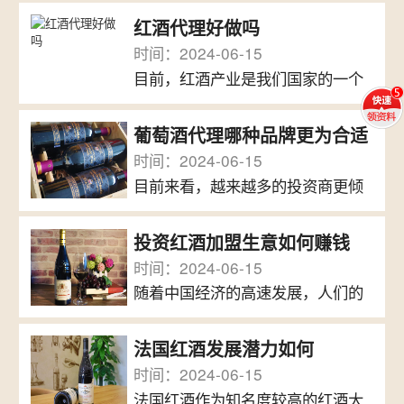
红酒代理好做吗
时间：2024-06-15
目前，红酒产业是我们国家的一个
朝阳产业，越来越多的人都有兴趣
投身于其中。做红酒代理是其中一
葡萄酒代理哪种品牌更为合适
个不错的选择，那么，为什么红酒
时间：2024-06-15
代理能够做得非常好呢?接下来，我
目前来看，越来越多的投资商更倾
们来探讨一下。中国红酒消费趋势
向于加盟品牌开设进口葡萄酒店。
近年来，中国红酒的消费逐年上
然而，随着市场的不断扩张和竞争
升，主要是由于我国经济水平的不
投资红酒加盟生意如何赚钱
的日益激烈，许多消费者对于品牌
断提高，而红酒本身一直都被视为
时间：2024-06-15
的选择变得越来越迷茫。那么，如
一种奢侈品。过去很少...
随着中国经济的高速发展，人们的
果想要开设进口葡萄酒店，代理哪
生活品质和健康意识不断提高，越
种品牌更为合适呢?首先，酒品质量
来越多的消费者开始注重健康养
过关是代理品牌的首要条件之一。
法国红酒发展潜力如何
生。而作为一种天然的果酒，适量
如今，消费者在购买葡萄酒时，不
时间：2024-06-15
饮用红酒有益于身体健康，因此备
仅会关注价格，还会更加...
法国红酒作为知名度较高的红酒大